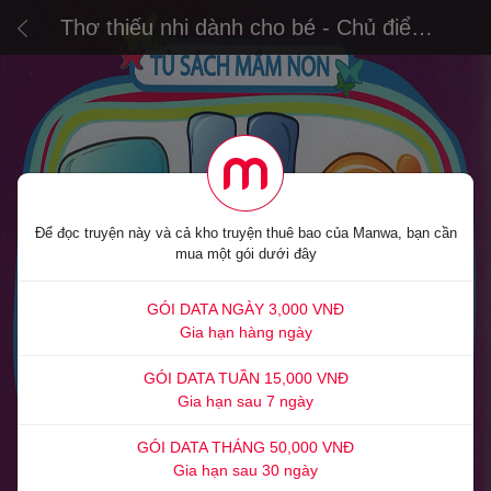
Thơ thiếu nhi dành cho bé - Chủ điểm
thiên nhiên
Để đọc truyện này và cả kho truyện thuê bao của Manwa, bạn cần
mua một gói dưới đây
GÓI DATA NGÀY 3,000 VNĐ
Gia hạn hàng ngày
GÓI DATA TUẦN 15,000 VNĐ
Gia hạn sau 7 ngày
GÓI DATA THÁNG 50,000 VNĐ
Gia hạn sau 30 ngày