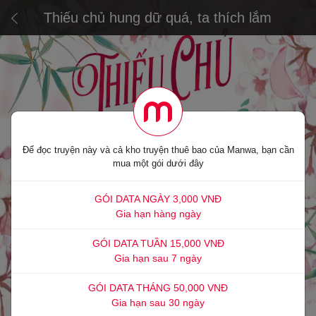
Thiếu chủ hung dữ quá, ta thích lắm
Để đọc truyện này và cả kho truyện thuê bao của Manwa, bạn cần
mua một gói dưới đây
GÓI DATA NGÀY 3,000 VNĐ
Gia hạn hàng ngày
GÓI DATA TUẦN 15,000 VNĐ
Gia hạn sau 7 ngày
GÓI DATA THÁNG 50,000 VNĐ
Gia hạn sau 30 ngày