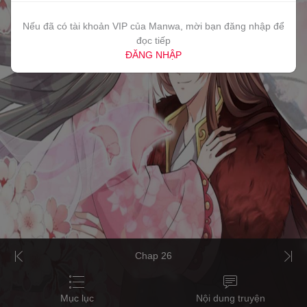
Nếu đã có tài khoản VIP của Manwa, mời bạn đăng nhập để
đọc tiếp
ĐĂNG NHẬP
Chap 26
Mục lục
Nội dung truyện