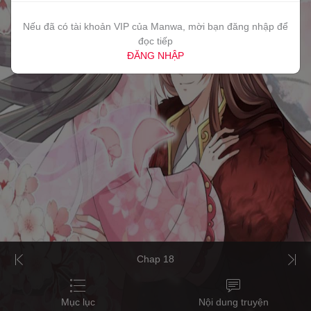
Nếu đã có tài khoản VIP của Manwa, mời bạn đăng nhập để
đọc tiếp
ĐĂNG NHẬP
Chap 18
Mục lục
Nội dung truyện