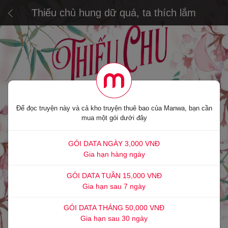
Thiếu chủ hung dữ quá, ta thích lắm
Để đọc truyện này và cả kho truyện thuê bao của Manwa, bạn cần
mua một gói dưới đây
GÓI DATA NGÀY 3,000 VNĐ
Gia hạn hàng ngày
GÓI DATA TUẦN 15,000 VNĐ
Gia hạn sau 7 ngày
GÓI DATA THÁNG 50,000 VNĐ
Gia hạn sau 30 ngày