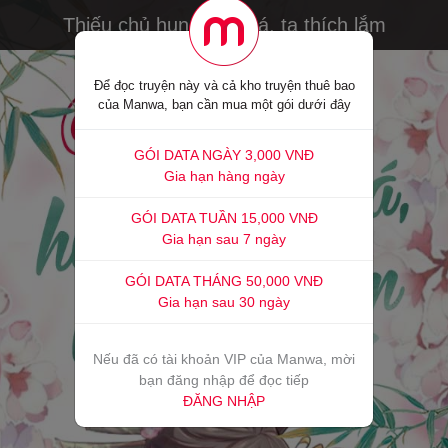
Thiếu chủ hung dữ quá, ta thích lắm
Để đọc truyện này và cả kho truyện thuê bao
của Manwa, bạn cần mua một gói dưới đây
GÓI DATA NGÀY 3,000 VNĐ
Gia hạn hàng ngày
GÓI DATA TUẦN 15,000 VNĐ
Gia hạn sau 7 ngày
GÓI DATA THÁNG 50,000 VNĐ
Gia hạn sau 30 ngày
Nếu đã có tài khoản VIP của Manwa, mời
bạn đăng nhập để đọc tiếp
ĐĂNG NHẬP