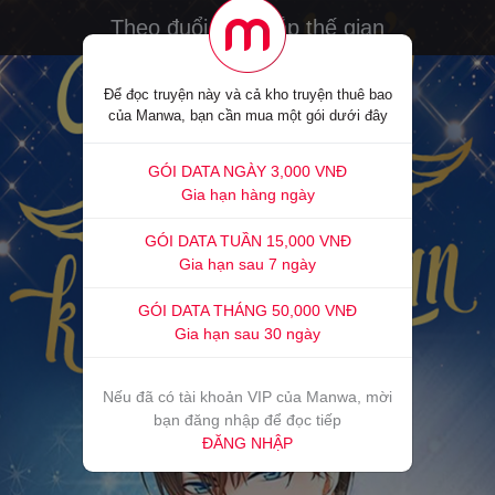
Theo đuổi em khắp thế gian
Để đọc truyện này và cả kho truyện thuê bao
của Manwa, bạn cần mua một gói dưới đây
GÓI DATA NGÀY 3,000 VNĐ
Gia hạn hàng ngày
GÓI DATA TUẦN 15,000 VNĐ
Gia hạn sau 7 ngày
GÓI DATA THÁNG 50,000 VNĐ
Gia hạn sau 30 ngày
Nếu đã có tài khoản VIP của Manwa, mời
bạn đăng nhập để đọc tiếp
ĐĂNG NHẬP