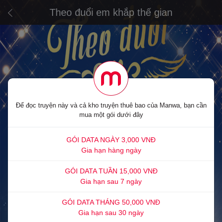
Theo đuổi em khắp thế gian
Để đọc truyện này và cả kho truyện thuê bao của Manwa, bạn cần
mua một gói dưới đây
GÓI DATA NGÀY 3,000 VNĐ
Gia hạn hàng ngày
GÓI DATA TUẦN 15,000 VNĐ
Gia hạn sau 7 ngày
GÓI DATA THÁNG 50,000 VNĐ
Gia hạn sau 30 ngày