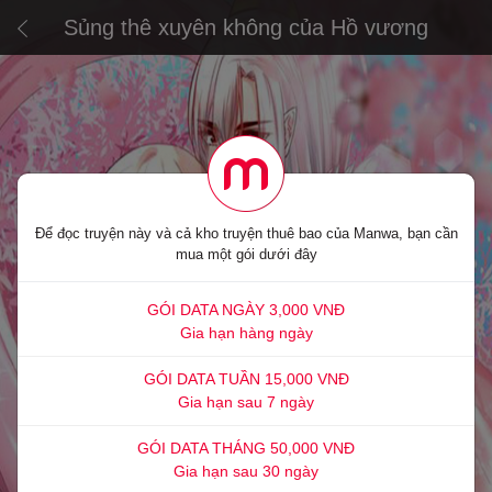
Sủng thê xuyên không của Hồ vương
Để đọc truyện này và cả kho truyện thuê bao của Manwa, bạn cần
mua một gói dưới đây
GÓI DATA NGÀY 3,000 VNĐ
Gia hạn hàng ngày
GÓI DATA TUẦN 15,000 VNĐ
Gia hạn sau 7 ngày
GÓI DATA THÁNG 50,000 VNĐ
Gia hạn sau 30 ngày