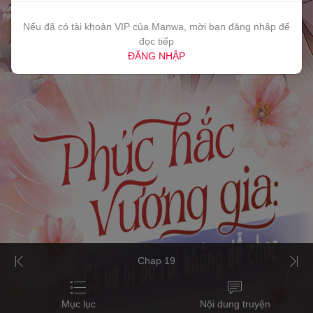
Nếu đã có tài khoản VIP của Manwa, mời bạn đăng nhập để
đọc tiếp
ĐĂNG NHẬP
Chap 19
Mục lục
Nội dung truyện