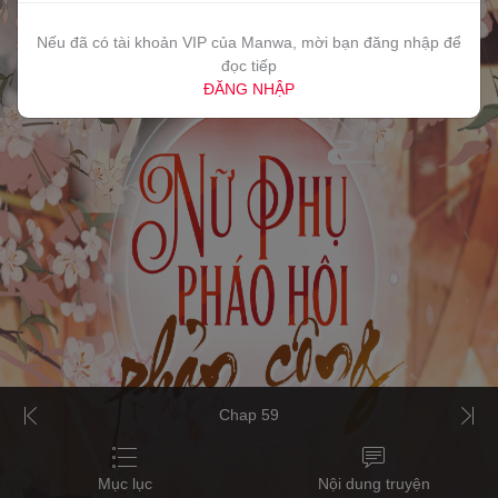
Nếu đã có tài khoản VIP của Manwa, mời bạn đăng nhập để
đọc tiếp
ĐĂNG NHẬP
Chap 59
Mục lục
Nội dung truyện