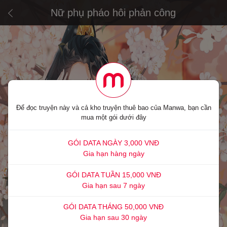
Nữ phụ pháo hôi phản công
Để đọc truyện này và cả kho truyện thuê bao của Manwa, bạn cần
mua một gói dưới đây
GÓI DATA NGÀY 3,000 VNĐ
Gia hạn hàng ngày
GÓI DATA TUẦN 15,000 VNĐ
Gia hạn sau 7 ngày
GÓI DATA THÁNG 50,000 VNĐ
Gia hạn sau 30 ngày