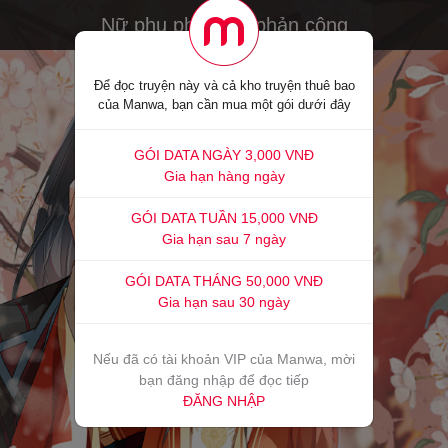
Nữ phụ pháo hôi phản công
Để đọc truyện này và cả kho truyện thuê bao
của Manwa, bạn cần mua một gói dưới đây
GÓI DATA NGÀY 3,000 VNĐ
Gia hạn hàng ngày
GÓI DATA TUẦN 15,000 VNĐ
Gia hạn sau 7 ngày
GÓI DATA THÁNG 50,000 VNĐ
Gia hạn sau 30 ngày
Nếu đã có tài khoản VIP của Manwa, mời
bạn đăng nhập để đọc tiếp
ĐĂNG NHẬP