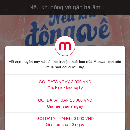
Nếu khi đông về gặp hạ ấm
Để đọc truyện này và cả kho truyện thuê bao của Manwa, bạn cần
mua một gói dưới đây
GÓI DATA NGÀY 3,000 VNĐ
Gia hạn hàng ngày
GÓI DATA TUẦN 15,000 VNĐ
Gia hạn sau 7 ngày
GÓI DATA THÁNG 50,000 VNĐ
Gia hạn sau 30 ngày