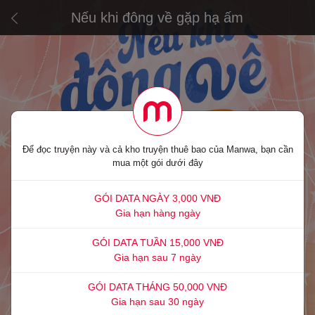
Nếu khi đông về gặp hạ ấm
Để đọc truyện này và cả kho truyện thuê bao của Manwa, bạn cần
mua một gói dưới đây
GÓI DATA NGÀY 3,000 VNĐ
Gia hạn hàng ngày
GÓI DATA TUẦN 15,000 VNĐ
Gia hạn sau 7 ngày
GÓI DATA THÁNG 50,000 VNĐ
Gia hạn sau 30 ngày