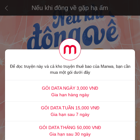
Nếu khi đông về gặp hạ ấm
Để đọc truyện này và cả kho truyện thuê bao của Manwa, bạn cần
mua một gói dưới đây
GÓI DATA NGÀY 3,000 VNĐ
Gia hạn hàng ngày
GÓI DATA TUẦN 15,000 VNĐ
Gia hạn sau 7 ngày
GÓI DATA THÁNG 50,000 VNĐ
Gia hạn sau 30 ngày