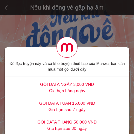
Nếu khi đông về gặp hạ ấm
Để đọc truyện này và cả kho truyện thuê bao của Manwa, bạn cần
mua một gói dưới đây
GÓI DATA NGÀY 3,000 VNĐ
Gia hạn hàng ngày
GÓI DATA TUẦN 15,000 VNĐ
Gia hạn sau 7 ngày
GÓI DATA THÁNG 50,000 VNĐ
Gia hạn sau 30 ngày