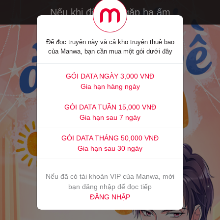
Nếu khi đông về gặp hạ ấm
Để đọc truyện này và cả kho truyện thuê bao
của Manwa, bạn cần mua một gói dưới đây
GÓI DATA NGÀY 3,000 VNĐ
Gia hạn hàng ngày
GÓI DATA TUẦN 15,000 VNĐ
Gia hạn sau 7 ngày
GÓI DATA THÁNG 50,000 VNĐ
Gia hạn sau 30 ngày
Nếu đã có tài khoản VIP của Manwa, mời
bạn đăng nhập để đọc tiếp
ĐĂNG NHẬP