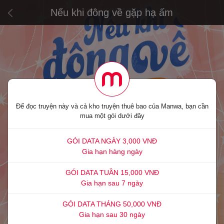
Nếu khi đông về gặp hạ ấm
Để đọc truyện này và cả kho truyện thuê bao của Manwa, bạn cần
mua một gói dưới đây
GÓI DATA NGÀY 3,000 VNĐ
Gia hạn hàng ngày
GÓI DATA TUẦN 15,000 VNĐ
Gia hạn sau 7 ngày
GÓI DATA THÁNG 50,000 VNĐ
Gia hạn sau 30 ngày