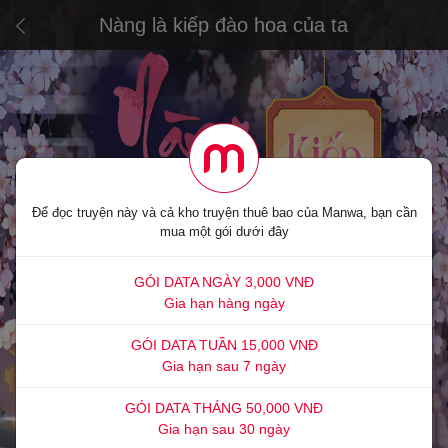
Nàng là kiếp đào hoa của ta
Để đọc truyện này và cả kho truyện thuê bao của Manwa, bạn cần
mua một gói dưới đây
GÓI DATA NGÀY 3,000 VNĐ
Gia hạn hàng ngày
GÓI DATA TUẦN 15,000 VNĐ
Gia hạn sau 7 ngày
GÓI DATA THÁNG 50,000 VNĐ
Gia hạn sau 30 ngày