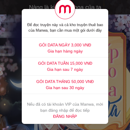
Nàng là kiếp đào hoa của ta
Để đọc truyện này và cả kho truyện thuê bao
của Manwa, bạn cần mua một gói dưới đây
GÓI DATA NGÀY 3,000 VNĐ
Gia hạn hàng ngày
GÓI DATA TUẦN 15,000 VNĐ
Gia hạn sau 7 ngày
GÓI DATA THÁNG 50,000 VNĐ
Gia hạn sau 30 ngày
Nếu đã có tài khoản VIP của Manwa, mời
bạn đăng nhập để đọc tiếp
ĐĂNG NHẬP