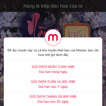
Nàng là kiếp đào hoa của ta
Để đọc truyện này và cả kho truyện thuê bao của Manwa, bạn cần
mua một gói dưới đây
GÓI DATA NGÀY 3,000 VNĐ
Gia hạn hàng ngày
GÓI DATA TUẦN 15,000 VNĐ
Gia hạn sau 7 ngày
GÓI DATA THÁNG 50,000 VNĐ
Gia hạn sau 30 ngày