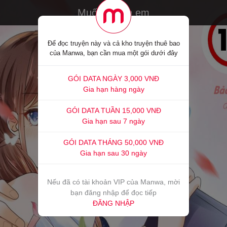
Muốn ở bên em
Để đọc truyện này và cả kho truyện thuê bao
của Manwa, bạn cần mua một gói dưới đây
GÓI DATA NGÀY 3,000 VNĐ
Gia hạn hàng ngày
GÓI DATA TUẦN 15,000 VNĐ
Gia hạn sau 7 ngày
GÓI DATA THÁNG 50,000 VNĐ
Gia hạn sau 30 ngày
Nếu đã có tài khoản VIP của Manwa, mời
bạn đăng nhập để đọc tiếp
ĐĂNG NHẬP