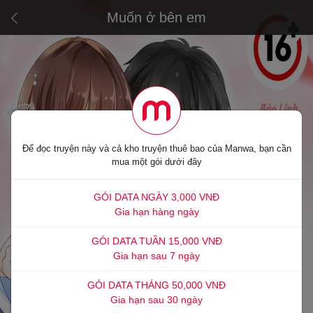
Muốn ở bên em
Để đọc truyện này và cả kho truyện thuê bao của Manwa, bạn cần
mua một gói dưới đây
GÓI DATA NGÀY 3,000 VNĐ
Gia hạn hàng ngày
GÓI DATA TUẦN 15,000 VNĐ
Gia hạn sau 7 ngày
GÓI DATA THÁNG 50,000 VNĐ
Gia hạn sau 30 ngày