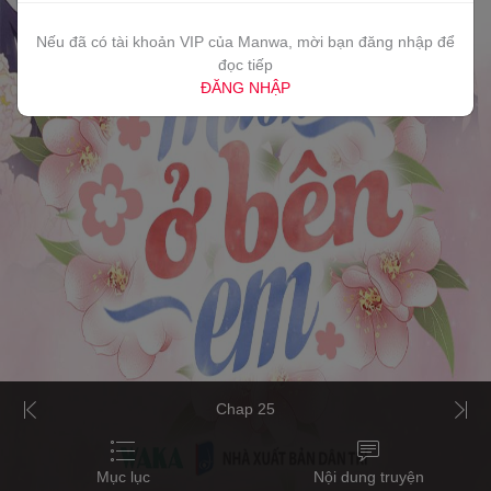
Nếu đã có tài khoản VIP của Manwa, mời bạn đăng nhập để
đọc tiếp
ĐĂNG NHẬP
Chap 25
Mục lục
Nội dung truyện