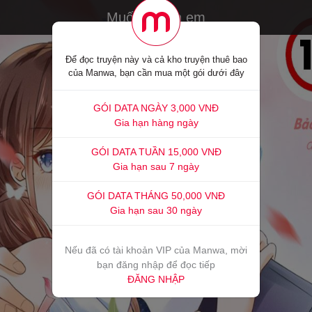
Muốn ở bên em
Để đọc truyện này và cả kho truyện thuê bao
của Manwa, bạn cần mua một gói dưới đây
GÓI DATA NGÀY 3,000 VNĐ
Gia hạn hàng ngày
GÓI DATA TUẦN 15,000 VNĐ
Gia hạn sau 7 ngày
GÓI DATA THÁNG 50,000 VNĐ
Gia hạn sau 30 ngày
Nếu đã có tài khoản VIP của Manwa, mời
bạn đăng nhập để đọc tiếp
ĐĂNG NHẬP