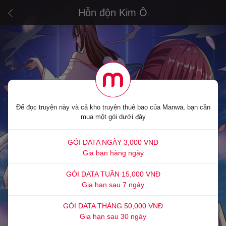
Hỗn độn Kim Ô
Để đọc truyện này và cả kho truyện thuê bao của Manwa, bạn cần
mua một gói dưới đây
GÓI DATA NGÀY 3,000 VNĐ
Gia hạn hàng ngày
GÓI DATA TUẦN 15,000 VNĐ
Gia hạn sau 7 ngày
GÓI DATA THÁNG 50,000 VNĐ
Gia hạn sau 30 ngày