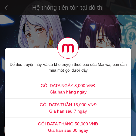
Hệ thống tiên tôn tại đô thị
Để đọc truyện này và cả kho truyện thuê bao của Manwa, bạn cần
mua một gói dưới đây
GÓI DATA NGÀY 3,000 VNĐ
Gia hạn hàng ngày
GÓI DATA TUẦN 15,000 VNĐ
Gia hạn sau 7 ngày
GÓI DATA THÁNG 50,000 VNĐ
Gia hạn sau 30 ngày