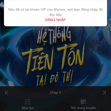
Nếu đã có tài khoản VIP của Manwa, mời bạn đăng nhập để
đọc tiếp
ĐĂNG NHẬP
Chap 6
Mục lục
Nội dung truyện