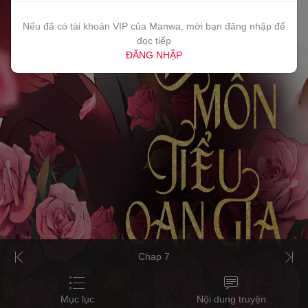
Nếu đã có tài khoản VIP của Manwa, mời bạn đăng nhập để
đọc tiếp
ĐĂNG NHẬP
Chap 7
Mục lục
Nội dung truyện