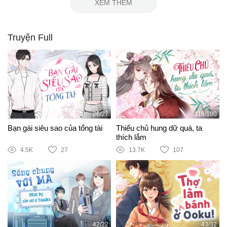
XEM THÊM
Truyện Full
26/27
116/100
Bạn gái siêu sao của tổng tài
Thiếu chủ hung dữ quá, ta
thích lắm
4.5K
27
13.7K
107
42/22
43/32