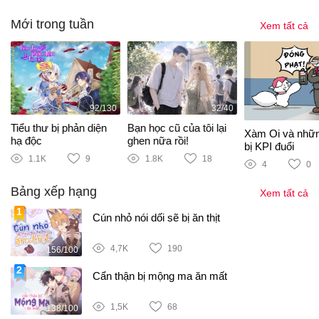
Mới trong tuần
Xem tất cả
92/130
32/40
Tiểu thư bị phản diện
Bạn học cũ của tôi lại
Xàm Oi và nhữ
hạ độc
ghen nữa rồi!
bị KPI đuổi
1.1K
9
1.8K
18
4
0
Bảng xếp hạng
Xem tất cả
Cún nhỏ nói dối sẽ bị ăn thịt
4,7K
190
156/100
Cẩn thận bị mộng ma ăn mất
1,5K
68
138/100