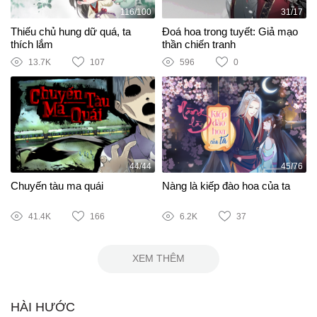
116/100
31/17
Thiếu chủ hung dữ quá, ta
Đoá hoa trong tuyết: Giả mạo
thích lắm
thần chiến tranh
13.7K
107
596
0
44/44
45/76
Chuyến tàu ma quái
Nàng là kiếp đào hoa của ta
41.4K
166
6.2K
37
XEM THÊM
HÀI HƯỚC