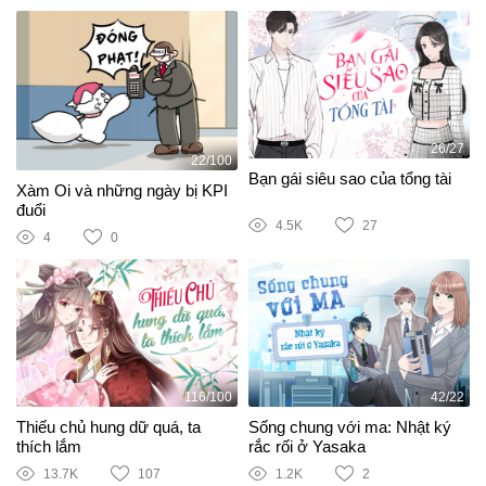
26/27
22/100
Bạn gái siêu sao của tổng tài
Xàm Oi và những ngày bị KPI
đuổi
4.5K
27
4
0
116/100
42/22
Thiếu chủ hung dữ quá, ta
Sống chung với ma: Nhật ký
thích lắm
rắc rối ở Yasaka
13.7K
107
1.2K
2