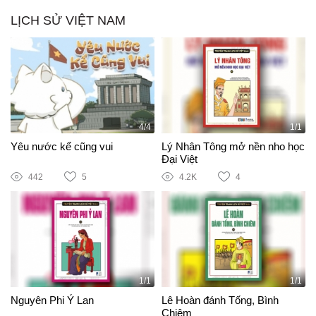
LỊCH SỬ VIỆT NAM
4/4
1/1
Yêu nước kể cũng vui
Lý Nhân Tông mở nền nho học
Đại Việt
442
5
4.2K
4
1/1
1/1
Nguyên Phi Ỷ Lan
Lê Hoàn đánh Tống, Bình
Chiêm