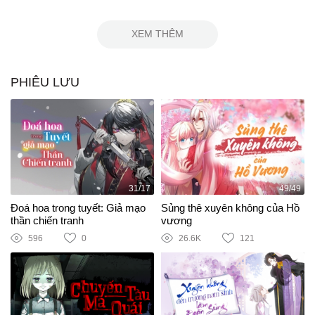
XEM THÊM
PHIÊU LƯU
31/17
49/49
Đoá hoa trong tuyết: Giả mạo
Sủng thê xuyên không của Hồ
thần chiến tranh
vương
596
0
26.6K
121