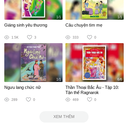
1/1
1/1
Giáng sinh yêu thương
Câu chuyện tìm mẹ
1.5K
3
333
0
1/1
6/6
Ngưu lang chức nữ
Thần Thoại Bắc Âu - Tập 10:
Tận thế Ragnarok
289
0
469
0
XEM THÊM