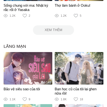
Sống chung với ma: Nhật ký
Thợ làm bánh ở Ooku!
rắc rối ở Yasaka
1.2K
2
1.2K
5
XEM THÊM
LÃNG MẠN
115/141
32/40
Bảo vệ siêu sao của tôi
Bạn học cũ của tôi lại ghen
nữa rồi!
1.1K
9
1.8K
18