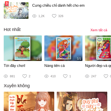
Cưng chiều chỉ dành hết cho em
1,2K
326
107/364
Hot nhất
Xem tất cả
1/1
1/1
Tới đây chơi!
Nàng tiên cá
Người đẹp và qu
881
2
410
1
247
Xuyên không