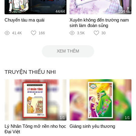
44/44
20/146
Chuyến tàu ma quái
Xuyên không đến trường nam
sinh làm đoàn sủng
41.4K
166
3.5K
30
XEM THÊM
TRUYỆN THIẾU NHI
1/1
1/1
Lý Nhân Tông mở nền nho học
Giáng sinh yêu thương
Đại Việt