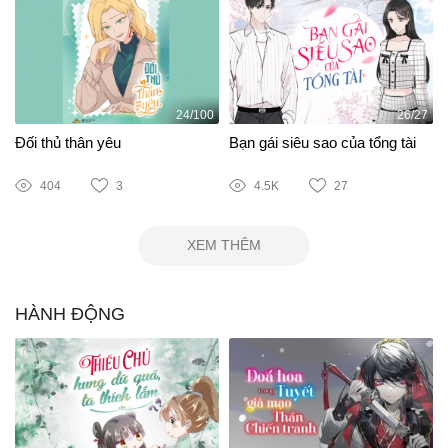
24/100
26/27
Đối thủ thân yêu
Bạn gái siêu sao của tổng tài
404
3
4.5K
27
XEM THÊM
HÀNH ĐỘNG