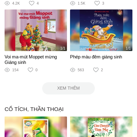
4.2K
4
1.5K
3
1/1
1/1
Voi ma-mút Moppet mừng
Phép màu đêm giáng sinh
Giáng sinh
154
0
563
2
XEM THÊM
CỔ TÍCH, THẦN THOẠI