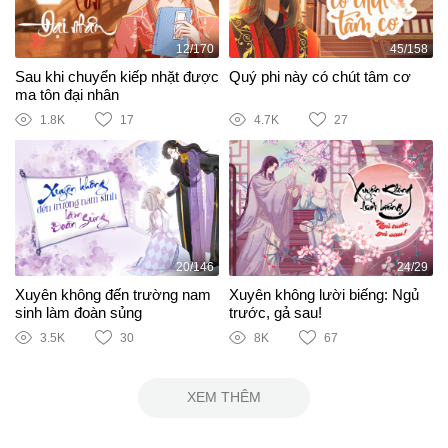
12/170
45/158
Sau khi chuyển kiếp nhặt được
Quý phi này có chút tâm cơ
ma tôn đại nhân
1.8K
17
4.7K
27
20/146
24/29
Xuyên không đến trường nam
Xuyên không lười biếng: Ngủ
sinh làm đoàn sủng
trước, gả sau!
3.5K
30
8K
67
XEM THÊM