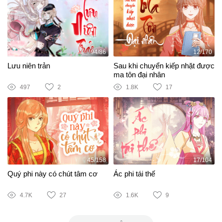
94/86
12/170
Lưu niên trản
Sau khi chuyển kiếp nhặt được
ma tôn đại nhân
497
2
1.8K
17
45/158
17/104
Quý phi này có chút tâm cơ
Ác phi tái thế
4.7K
27
1.6K
9