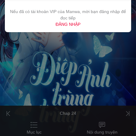
Nếu đã có tài khoản VIP của Manwa, mời bạn đăng nhập để
đọc tiếp
ĐĂNG NHẬP
Chap 24
Mục lục
Nội dung truyện