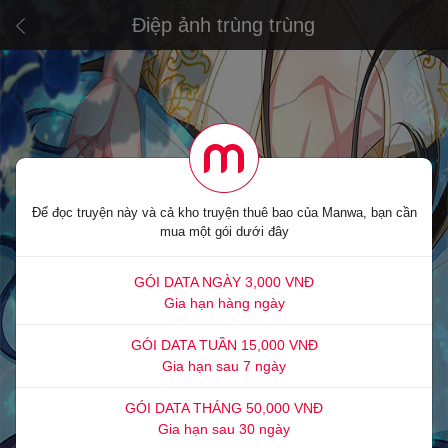
Điệp ảnh trùng trùng
Để đọc truyện này và cả kho truyện thuê bao của Manwa, bạn cần
mua một gói dưới đây
GÓI DATA NGÀY 3,000 VNĐ
Gia hạn hàng ngày
GÓI DATA TUẦN 15,000 VNĐ
Gia hạn sau 7 ngày
GÓI DATA THÁNG 50,000 VNĐ
Gia hạn sau 30 ngày