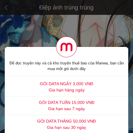
Điệp ảnh trùng trùng
Để đọc truyện này và cả kho truyện thuê bao của Manwa, bạn cần
mua một gói dưới đây
GÓI DATA NGÀY 3,000 VNĐ
Gia hạn hàng ngày
GÓI DATA TUẦN 15,000 VNĐ
Gia hạn sau 7 ngày
GÓI DATA THÁNG 50,000 VNĐ
Gia hạn sau 30 ngày