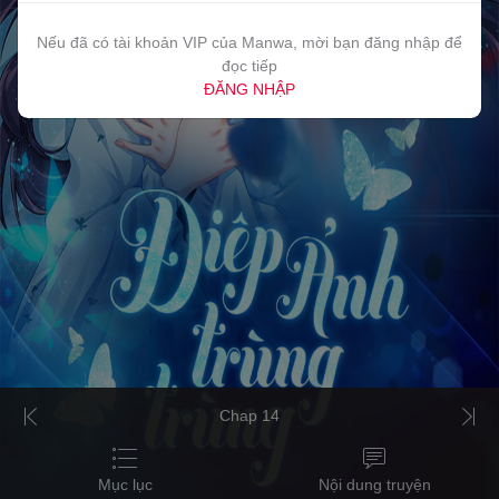
Nếu đã có tài khoản VIP của Manwa, mời bạn đăng nhập để
đọc tiếp
ĐĂNG NHẬP
Chap 14
Mục lục
Nội dung truyện