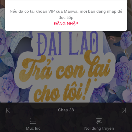
Nếu đã có tài khoản VIP của Manwa, mời bạn đăng nhập để
đọc tiếp
ĐĂNG NHẬP
Chap 38
Mục lục
Nội dung truyện