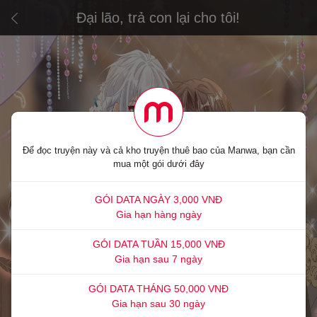
Đại lão, trả con lại cho tôi!
Để đọc truyện này và cả kho truyện thuê bao của Manwa, bạn cần
mua một gói dưới đây
GÓI DATA NGÀY 3,000 VNĐ
Gia hạn hàng ngày
GÓI DATA TUẦN 15,000 VNĐ
Gia hạn sau 7 ngày
GÓI DATA THÁNG 50,000 VNĐ
Gia hạn sau 30 ngày