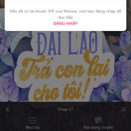
Nếu đã có tài khoản VIP của Manwa, mời bạn đăng nhập để
đọc tiếp
ĐĂNG NHẬP
Chap 17
Mục lục
Nội dung truyện