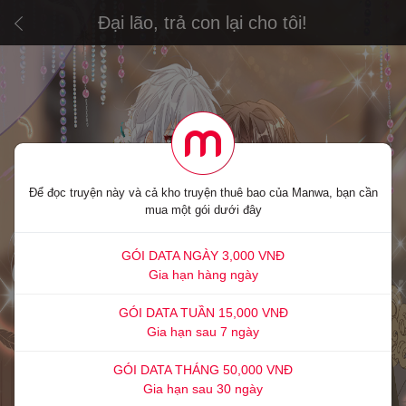
Đại lão, trả con lại cho tôi!
Để đọc truyện này và cả kho truyện thuê bao của Manwa, bạn cần
mua một gói dưới đây
GÓI DATA NGÀY 3,000 VNĐ
Gia hạn hàng ngày
GÓI DATA TUẦN 15,000 VNĐ
Gia hạn sau 7 ngày
GÓI DATA THÁNG 50,000 VNĐ
Gia hạn sau 30 ngày