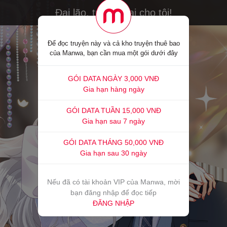
Đại lão, trả con lại cho tôi!
Để đọc truyện này và cả kho truyện thuê bao
của Manwa, bạn cần mua một gói dưới đây
GÓI DATA NGÀY 3,000 VNĐ
Gia hạn hàng ngày
GÓI DATA TUẦN 15,000 VNĐ
Gia hạn sau 7 ngày
GÓI DATA THÁNG 50,000 VNĐ
Gia hạn sau 30 ngày
Nếu đã có tài khoản VIP của Manwa, mời
bạn đăng nhập để đọc tiếp
ĐĂNG NHẬP