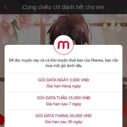
Cưng chiều chỉ dành hết cho em
Để đọc truyện này và cả kho truyện thuê bao của Manwa, bạn cần
mua một gói dưới đây
GÓI DATA NGÀY 3,000 VNĐ
Gia hạn hàng ngày
GÓI DATA TUẦN 15,000 VNĐ
Gia hạn sau 7 ngày
GÓI DATA THÁNG 50,000 VNĐ
Gia hạn sau 30 ngày