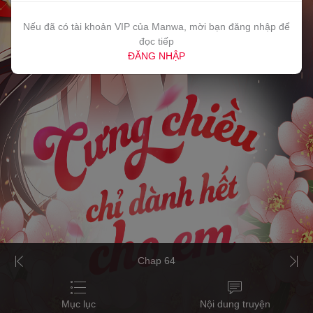
Nếu đã có tài khoản VIP của Manwa, mời bạn đăng nhập để
đọc tiếp
ĐĂNG NHẬP
Chap 64
Mục lục
Nội dung truyện