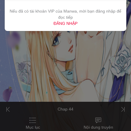
Nếu đã có tài khoản VIP của Manwa, mời bạn đăng nhập để
đọc tiếp
ĐĂNG NHẬP
Chap 44
Mục lục
Nội dung truyện