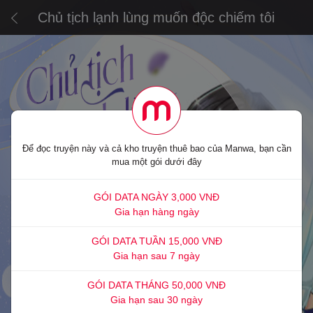
Chủ tịch lạnh lùng muốn độc chiếm tôi
Để đọc truyện này và cả kho truyện thuê bao của Manwa, bạn cần
mua một gói dưới đây
GÓI DATA NGÀY 3,000 VNĐ
Gia hạn hàng ngày
GÓI DATA TUẦN 15,000 VNĐ
Gia hạn sau 7 ngày
GÓI DATA THÁNG 50,000 VNĐ
Gia hạn sau 30 ngày