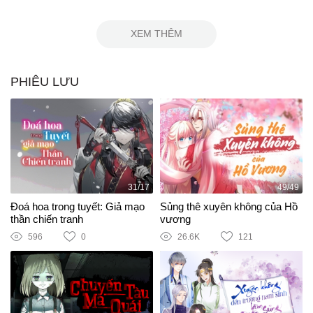
XEM THÊM
PHIÊU LƯU
31/17
49/49
Đoá hoa trong tuyết: Giả mạo
Sủng thê xuyên không của Hồ
thần chiến tranh
vương
596
0
26.6K
121