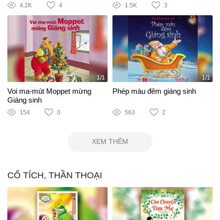
4.2K
4
1.5K
3
1/1
1/1
Voi ma-mút Moppet mừng
Phép màu đêm giáng sinh
Giáng sinh
154
0
563
2
XEM THÊM
CỔ TÍCH, THẦN THOẠI