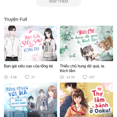
XEM THÊM
Truyện Full
26/27
116/100
Bạn gái siêu sao của tổng tài
Thiếu chủ hung dữ quá, ta
thích lắm
4.5K
27
13.7K
107
42/22
43/32