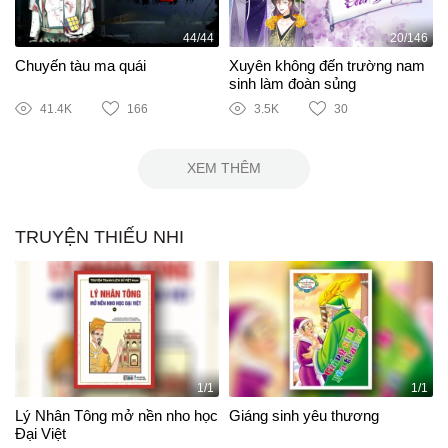
44/44
20/146
Chuyến tàu ma quái
Xuyên không đến trường nam
sinh làm đoàn sủng
41.4K
166
3.5K
30
XEM THÊM
TRUYỆN THIẾU NHI
1/1
1/1
Lý Nhân Tông mở nền nho học
Giáng sinh yêu thương
Đại Việt