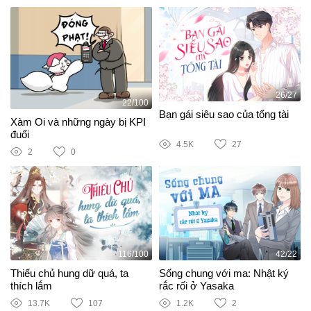
26/27
22/100
Bạn gái siêu sao của tổng tài
Xàm Oi và những ngày bị KPI
đuổi
4.5K
27
2
0
116/100
42/22
Thiếu chủ hung dữ quá, ta
Sống chung với ma: Nhật ký
thích lắm
rắc rối ở Yasaka
13.7K
107
1.2K
2