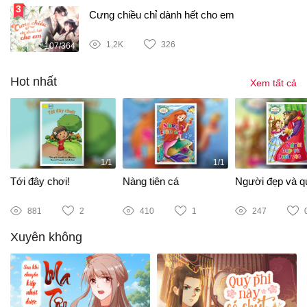
Cưng chiều chỉ dành hết cho em
1,2K
326
107/364
Hot nhất
Xem tất cả
1/1
1/1
Tới đây chơi!
Nàng tiên cá
Người đẹp và qu
881
2
410
1
247
Xuyên không