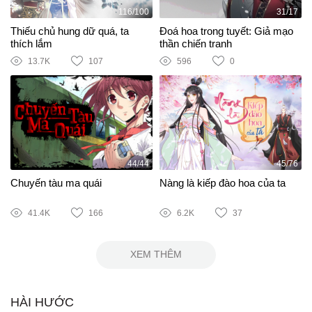
116/100
31/17
Thiếu chủ hung dữ quá, ta
Đoá hoa trong tuyết: Giả mạo
thích lắm
thần chiến tranh
13.7K
107
596
0
44/44
45/76
Chuyến tàu ma quái
Nàng là kiếp đào hoa của ta
41.4K
166
6.2K
37
XEM THÊM
HÀI HƯỚC