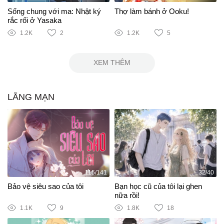
Sống chung với ma: Nhật ký
Thợ làm bánh ở Ooku!
rắc rối ở Yasaka
1.2K
2
1.2K
5
XEM THÊM
LÃNG MẠN
115/141
32/40
Bảo vệ siêu sao của tôi
Bạn học cũ của tôi lại ghen
nữa rồi!
1.1K
9
1.8K
18