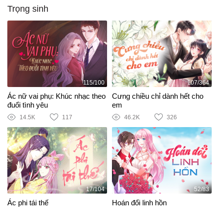
Trọng sinh
115/100
107/364
Ác nữ vai phụ: Khúc nhạc theo
Cưng chiều chỉ dành hết cho
đuổi tình yêu
em
14.5K
117
46.2K
326
17/104
52/83
Ác phi tái thế
Hoán đổi linh hồn