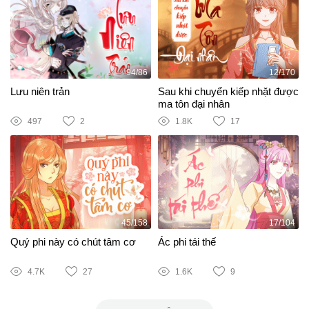
94/86
12/170
Lưu niên trản
Sau khi chuyển kiếp nhặt được
ma tôn đại nhân
497
2
1.8K
17
45/158
17/104
Quý phi này có chút tâm cơ
Ác phi tái thế
4.7K
27
1.6K
9