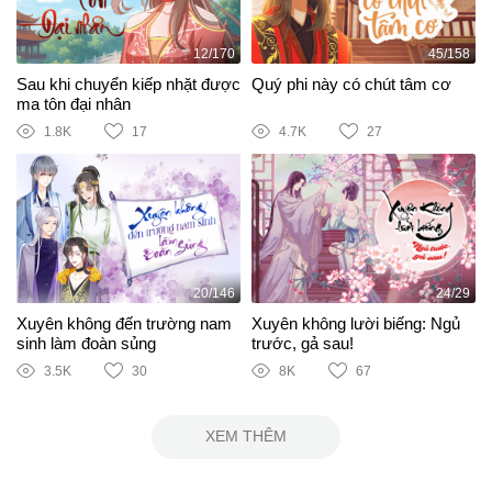
12/170
45/158
Sau khi chuyển kiếp nhặt được
Quý phi này có chút tâm cơ
ma tôn đại nhân
1.8K
17
4.7K
27
20/146
24/29
Xuyên không đến trường nam
Xuyên không lười biếng: Ngủ
sinh làm đoàn sủng
trước, gả sau!
3.5K
30
8K
67
XEM THÊM