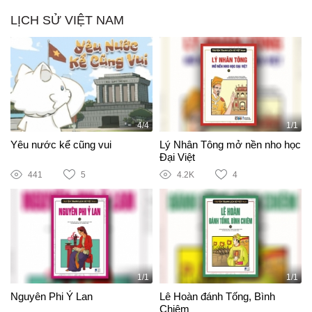
LỊCH SỬ VIỆT NAM
4/4
1/1
Yêu nước kể cũng vui
Lý Nhân Tông mở nền nho học
Đại Việt
441
5
4.2K
4
1/1
1/1
Nguyên Phi Ỷ Lan
Lê Hoàn đánh Tống, Bình
Chiêm