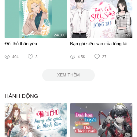
24/100
26/27
Đối thủ thân yêu
Bạn gái siêu sao của tổng tài
404
3
4.5K
27
XEM THÊM
HÀNH ĐỘNG