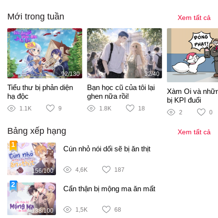
Mới trong tuần
Xem tất cả
92/130
32/40
Tiểu thư bị phản diện
Bạn học cũ của tôi lại
Xàm Oi và nhữ
hạ độc
ghen nữa rồi!
bị KPI đuổi
1.1K
9
1.8K
18
2
0
Bảng xếp hạng
Xem tất cả
Cún nhỏ nói dối sẽ bị ăn thịt
4,6K
187
156/100
Cẩn thận bị mộng ma ăn mất
1,5K
68
138/100