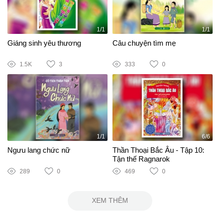
1/1
1/1
Giáng sinh yêu thương
Câu chuyện tìm mẹ
1.5K
3
333
0
1/1
6/6
Ngưu lang chức nữ
Thần Thoại Bắc Âu - Tập 10:
Tận thế Ragnarok
289
0
469
0
XEM THÊM