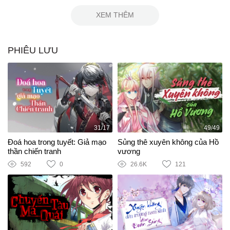
XEM THÊM
PHIÊU LƯU
31/17
49/49
Đoá hoa trong tuyết: Giả mạo
Sủng thê xuyên không của Hồ
thần chiến tranh
vương
592
0
26.6K
121