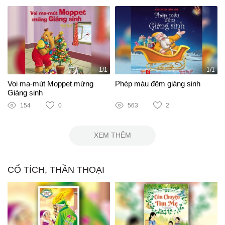
1/1
1/1
Voi ma-mút Moppet mừng
Phép màu đêm giáng sinh
Giáng sinh
154
0
563
2
XEM THÊM
CỔ TÍCH, THẦN THOẠI