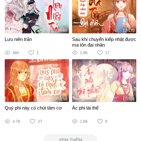
94/86
12/170
Lưu niên trản
Sau khi chuyển kiếp nhặt được
ma tôn đại nhân
480
2
1.8K
17
45/158
17/104
Quý phi này có chút tâm cơ
Ác phi tái thế
4.7K
27
1.6K
9
XEM THÊM