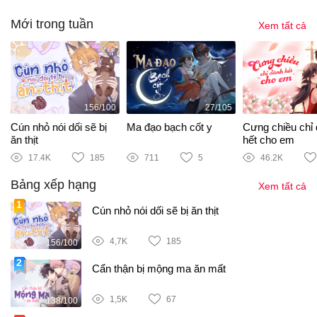
Mới trong tuần
Xem tất cả
156/100
27/105
i
Cún nhỏ nói dối sẽ bị
Ma đạo bạch cốt y
Cưng chiều chỉ
ăn thịt
hết cho em
17.4K
185
711
5
46.2K
Bảng xếp hạng
Xem tất cả
Cún nhỏ nói dối sẽ bị ăn thịt
4,7K
185
156/100
Cẩn thận bị mộng ma ăn mất
1,5K
67
138/100