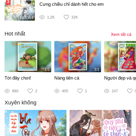
Cưng chiều chỉ dành hết cho em
1,2K
326
107/364
Hot nhất
Xem tất cả
1/1
1/1
Tới đây chơi!
Nàng tiên cá
Người đẹp và qu
880
2
405
1
247
Xuyên không