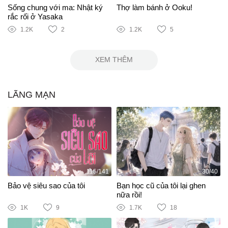
Sống chung với ma: Nhật ký
Thợ làm bánh ở Ooku!
rắc rối ở Yasaka
1.2K
2
1.2K
5
XEM THÊM
LÃNG MẠN
115/141
30/40
Bảo vệ siêu sao của tôi
Bạn học cũ của tôi lại ghen
nữa rồi!
1K
9
1.7K
18