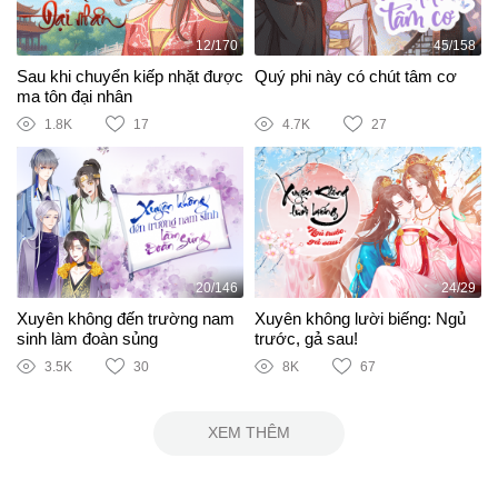
12/170
45/158
Sau khi chuyển kiếp nhặt được
Quý phi này có chút tâm cơ
ma tôn đại nhân
1.8K
17
4.7K
27
20/146
24/29
Xuyên không đến trường nam
Xuyên không lười biếng: Ngủ
sinh làm đoàn sủng
trước, gả sau!
3.5K
30
8K
67
XEM THÊM