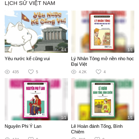
LỊCH SỬ VIỆT NAM
4/4
1/1
Yêu nước kể cũng vui
Lý Nhân Tông mở nền nho học
Đại Việt
435
5
4.2K
4
1/1
1/1
Nguyên Phi Ỷ Lan
Lê Hoàn đánh Tống, Bình
Chiêm