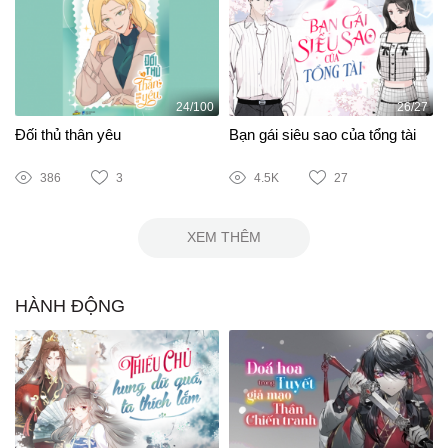
24/100
26/27
Đối thủ thân yêu
Bạn gái siêu sao của tổng tài
386
3
4.5K
27
XEM THÊM
HÀNH ĐỘNG