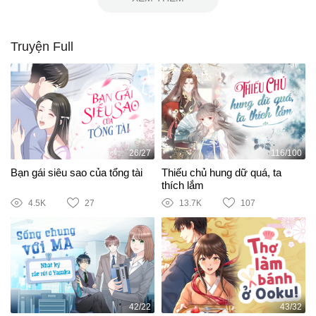
Truyện Full
26/27
116/100
Bạn gái siêu sao của tổng tài
Thiếu chủ hung dữ quá, ta
thích lắm
4.5K
27
13.7K
107
42/22
43/32