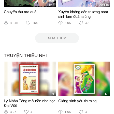
44/44
20/146
Chuyến tàu ma quái
Xuyên không đến trường nam
sinh làm đoàn sủng
41.4K
166
3.5K
30
XEM THÊM
TRUYỆN THIẾU NHI
1/1
1/1
Lý Nhân Tông mở nền nho học
Giáng sinh yêu thương
Đại Việt
4.2K
4
1.5K
3