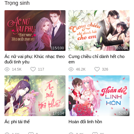
Trọng sinh
115/100
107/364
Ác nữ vai phụ: Khúc nhạc theo
Cưng chiều chỉ dành hết cho
đuổi tình yêu
em
14.5K
117
46.2K
326
17/104
52/83
Ác phi tái thế
Hoán đổi linh hồn