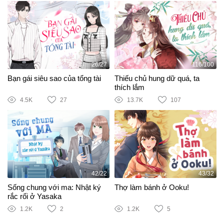
26/27
116/100
Bạn gái siêu sao của tổng tài
Thiếu chủ hung dữ quá, ta
thích lắm
4.5K
27
13.7K
107
42/22
43/32
Sống chung với ma: Nhật ký
Thợ làm bánh ở Ooku!
rắc rối ở Yasaka
1.2K
2
1.2K
5