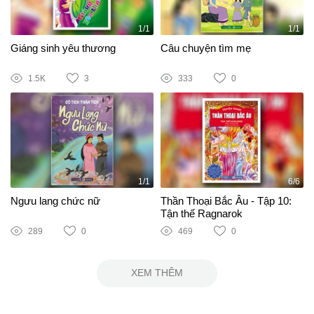
1/1
1/1
Giáng sinh yêu thương
Câu chuyện tìm mẹ
1.5K
3
333
0
1/1
6/6
Ngưu lang chức nữ
Thần Thoại Bắc Âu - Tập 10:
Tận thế Ragnarok
289
0
469
0
XEM THÊM