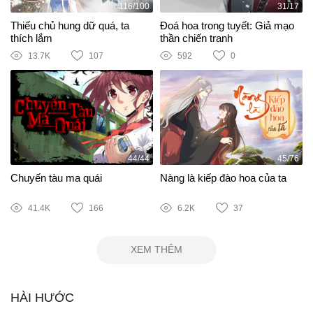
116/100
31/17
Thiếu chủ hung dữ quá, ta
Đoá hoa trong tuyết: Giả mạo
thích lắm
thần chiến tranh
13.7K
107
592
0
44/44
45/76
Chuyến tàu ma quái
Nàng là kiếp đào hoa của ta
41.4K
166
6.2K
37
XEM THÊM
HÀI HƯỚC