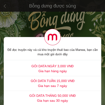
Bỗng dưng được sủng
Để đọc truyện này và cả kho truyện thuê bao của Manwa, bạn cần
mua một gói dưới đây
GÓI DATA NGÀY 3,000 VNĐ
Gia hạn hàng ngày
GÓI DATA TUẦN 15,000 VNĐ
Gia hạn sau 7 ngày
GÓI DATA THÁNG 50,000 VNĐ
Gia hạn sau 30 ngày