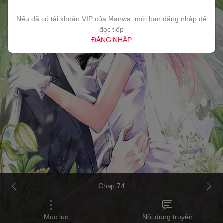
Nếu đã có tài khoản VIP của Manwa, mời bạn đăng nhập để
đọc tiếp
ĐĂNG NHẬP
Chap 74
Mục lục
Nội dung truyện