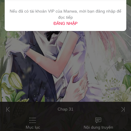
Nếu đã có tài khoản VIP của Manwa, mời bạn đăng nhập để
đọc tiếp
ĐĂNG NHẬP
Chap 31
Mục lục
Nội dung truyện