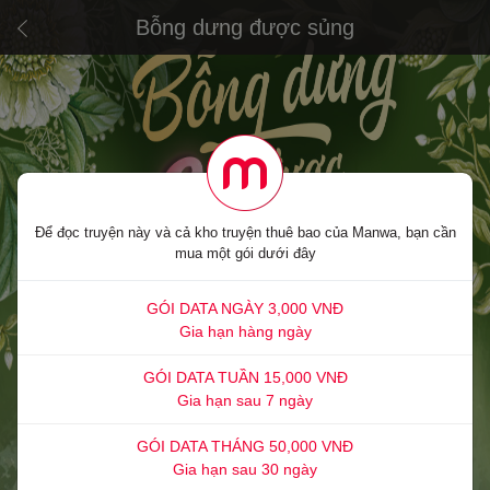
Bỗng dưng được sủng
Để đọc truyện này và cả kho truyện thuê bao của Manwa, bạn cần
mua một gói dưới đây
GÓI DATA NGÀY 3,000 VNĐ
Gia hạn hàng ngày
GÓI DATA TUẦN 15,000 VNĐ
Gia hạn sau 7 ngày
GÓI DATA THÁNG 50,000 VNĐ
Gia hạn sau 30 ngày