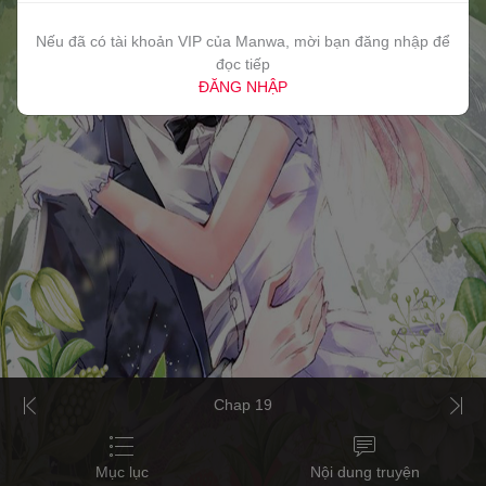
Nếu đã có tài khoản VIP của Manwa, mời bạn đăng nhập để
đọc tiếp
ĐĂNG NHẬP
Chap 19
Mục lục
Nội dung truyện