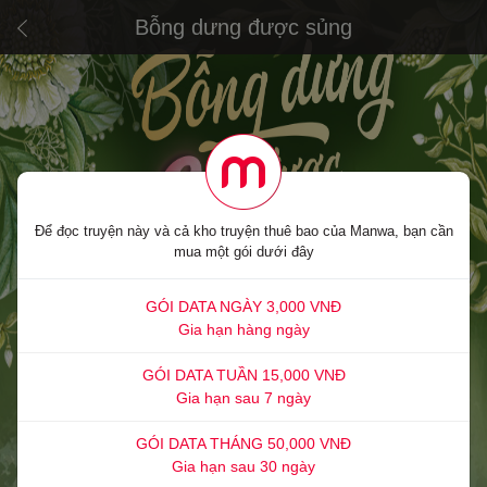
Bỗng dưng được sủng
Để đọc truyện này và cả kho truyện thuê bao của Manwa, bạn cần
mua một gói dưới đây
GÓI DATA NGÀY 3,000 VNĐ
Gia hạn hàng ngày
GÓI DATA TUẦN 15,000 VNĐ
Gia hạn sau 7 ngày
GÓI DATA THÁNG 50,000 VNĐ
Gia hạn sau 30 ngày