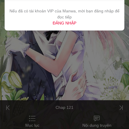
Nếu đã có tài khoản VIP của Manwa, mời bạn đăng nhập để
đọc tiếp
ĐĂNG NHẬP
Chap 121
Mục lục
Nội dung truyện