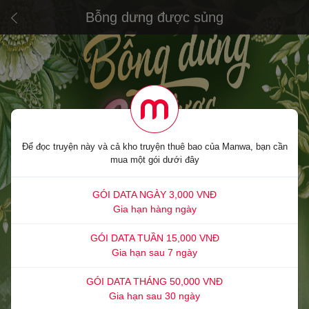
Bỗng dưng được sủng
Để đọc truyện này và cả kho truyện thuê bao của Manwa, bạn cần
mua một gói dưới đây
GÓI DATA NGÀY 3,000 VNĐ
Gia hạn hàng ngày
GÓI DATA TUẦN 15,000 VNĐ
Gia hạn sau 7 ngày
GÓI DATA THÁNG 50,000 VNĐ
Gia hạn sau 30 ngày