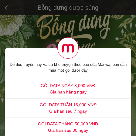
Bỗng dưng được sủng
Để đọc truyện này và cả kho truyện thuê bao của Manwa, bạn cần
mua một gói dưới đây
GÓI DATA NGÀY 3,000 VNĐ
Gia hạn hàng ngày
GÓI DATA TUẦN 15,000 VNĐ
Gia hạn sau 7 ngày
GÓI DATA THÁNG 50,000 VNĐ
Gia hạn sau 30 ngày