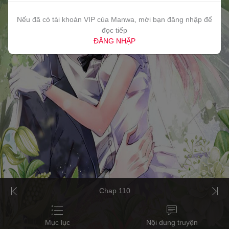
Nếu đã có tài khoản VIP của Manwa, mời bạn đăng nhập để
đọc tiếp
ĐĂNG NHẬP
Chap 110
Mục lục
Nội dung truyện