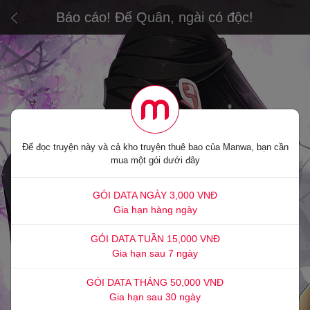
Báo cáo! Đế Quân, ngài có độc!
Để đọc truyện này và cả kho truyện thuê bao của Manwa, bạn cần
mua một gói dưới đây
GÓI DATA NGÀY 3,000 VNĐ
Gia hạn hàng ngày
GÓI DATA TUẦN 15,000 VNĐ
Gia hạn sau 7 ngày
GÓI DATA THÁNG 50,000 VNĐ
Gia hạn sau 30 ngày