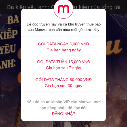
Ba kiếp yêu anh: Cô vợ yêu kiều của tổng tài
Để đọc truyện này và cả kho truyện thuê bao
của Manwa, bạn cần mua một gói dưới đây
GÓI DATA NGÀY 3,000 VNĐ
Gia hạn hàng ngày
GÓI DATA TUẦN 15,000 VNĐ
Gia hạn sau 7 ngày
GÓI DATA THÁNG 50,000 VNĐ
Gia hạn sau 30 ngày
Nếu đã có tài khoản VIP của Manwa, mời
bạn đăng nhập để đọc tiếp
ĐĂNG NHẬP