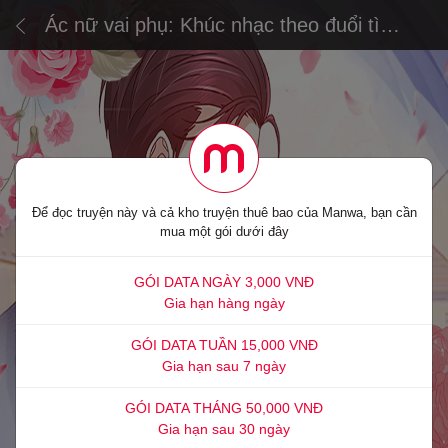
Ác nữ vai phụ: Khúc nhạc theo đuổi tình
yêu
Để đọc truyện này và cả kho truyện thuê bao của Manwa, bạn cần
mua một gói dưới đây
GÓI DATA NGÀY 3,000 VNĐ
Gia hạn hàng ngày
GÓI DATA TUẦN 15,000 VNĐ
Gia hạn sau 7 ngày
GÓI DATA THÁNG 50,000 VNĐ
Gia hạn sau 30 ngày