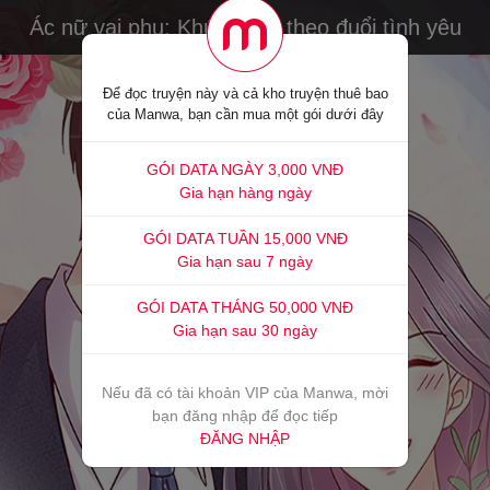
Ác nữ vai phụ: Khúc nhạc theo đuổi tình yêu
Để đọc truyện này và cả kho truyện thuê bao
của Manwa, bạn cần mua một gói dưới đây
GÓI DATA NGÀY 3,000 VNĐ
Gia hạn hàng ngày
GÓI DATA TUẦN 15,000 VNĐ
Gia hạn sau 7 ngày
GÓI DATA THÁNG 50,000 VNĐ
Gia hạn sau 30 ngày
Nếu đã có tài khoản VIP của Manwa, mời
bạn đăng nhập để đọc tiếp
ĐĂNG NHẬP