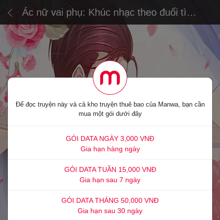
Ác nữ vai phụ: Khúc nhạc theo đuổi tình
yêu
Để đọc truyện này và cả kho truyện thuê bao của Manwa, bạn cần
mua một gói dưới đây
GÓI DATA NGÀY 3,000 VNĐ
Gia hạn hàng ngày
GÓI DATA TUẦN 15,000 VNĐ
Gia hạn sau 7 ngày
GÓI DATA THÁNG 50,000 VNĐ
Gia hạn sau 30 ngày