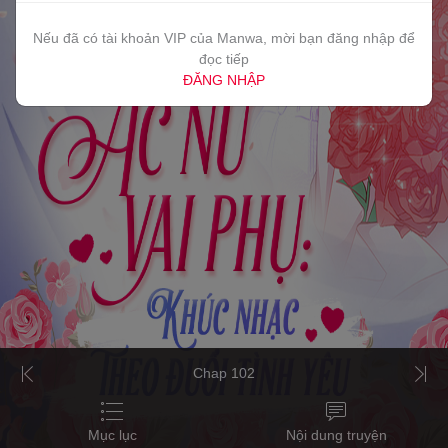
Nếu đã có tài khoản VIP của Manwa, mời bạn đăng nhập để
đọc tiếp
ĐĂNG NHẬP
Chap 102
Mục lục
Nội dung truyện