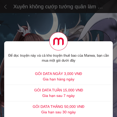
Xuyên không cướp tướng quân làm áp
trại phu quân
Để đọc truyện này và cả kho truyện thuê bao của Manwa, bạn cần
mua một gói dưới đây
GÓI DATA NGÀY 3,000 VNĐ
Gia hạn hàng ngày
GÓI DATA TUẦN 15,000 VNĐ
Gia hạn sau 7 ngày
GÓI DATA THÁNG 50,000 VNĐ
Gia hạn sau 30 ngày