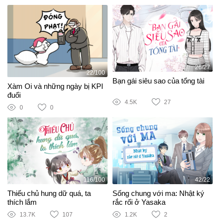
26/27
22/100
Bạn gái siêu sao của tổng tài
Xàm Oi và những ngày bị KPI
đuổi
4.5K
27
0
0
116/100
42/22
Thiếu chủ hung dữ quá, ta
Sống chung với ma: Nhật ký
thích lắm
rắc rối ở Yasaka
13.7K
107
1.2K
2