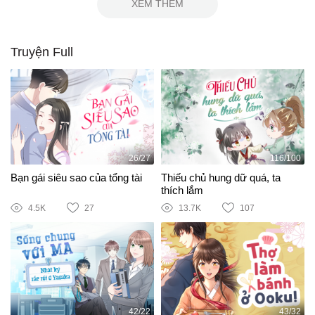
XEM THÊM
Truyện Full
26/27
116/100
Bạn gái siêu sao của tổng tài
Thiếu chủ hung dữ quá, ta
thích lắm
4.5K
27
13.7K
107
42/22
43/32