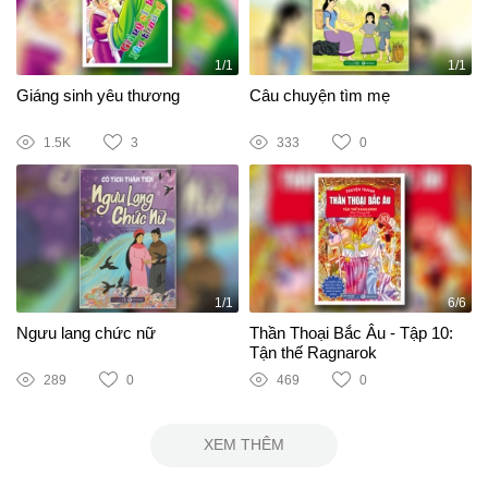
1/1
1/1
Giáng sinh yêu thương
Câu chuyện tìm mẹ
1.5K
3
333
0
1/1
6/6
Ngưu lang chức nữ
Thần Thoại Bắc Âu - Tập 10:
Tận thế Ragnarok
289
0
469
0
XEM THÊM