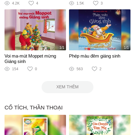
4.2K
4
1.5K
3
1/1
1/1
Voi ma-mút Moppet mừng
Phép màu đêm giáng sinh
Giáng sinh
154
0
563
2
XEM THÊM
CỔ TÍCH, THẦN THOẠI