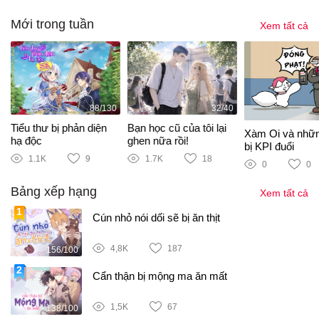
Mới trong tuần
Xem tất cả
88/130
32/40
Tiểu thư bị phản diện
Bạn học cũ của tôi lại
Xàm Oi và nhữ
hạ độc
ghen nữa rồi!
bị KPI đuổi
1.1K
9
1.7K
18
0
0
Bảng xếp hạng
Xem tất cả
Cún nhỏ nói dối sẽ bị ăn thịt
4,8K
187
156/100
Cẩn thận bị mộng ma ăn mất
1,5K
67
138/100