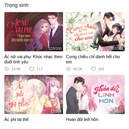
Trọng sinh
115/100
107/364
Ác nữ vai phụ: Khúc nhạc theo
Cưng chiều chỉ dành hết cho
đuổi tình yêu
em
14.5K
117
46.2K
326
17/104
52/83
Ác phi tái thế
Hoán đổi linh hồn