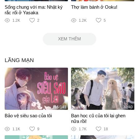
Sống chung với ma: Nhật ký
Thợ làm bánh ở Ooku!
rắc rối ở Yasaka
1.2K
2
1.2K
5
XEM THÊM
LÃNG MẠN
115/141
32/40
Bảo vệ siêu sao của tôi
Bạn học cũ của tôi lại ghen
nữa rồi!
1.1K
9
1.7K
18