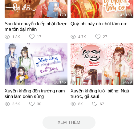
12/170
45/158
Sau khi chuyển kiếp nhặt được
Quý phi này có chút tâm cơ
ma tôn đại nhân
1.8K
17
4.7K
27
20/146
24/29
Xuyên không đến trường nam
Xuyên không lười biếng: Ngủ
sinh làm đoàn sủng
trước, gả sau!
3.5K
30
8K
67
XEM THÊM