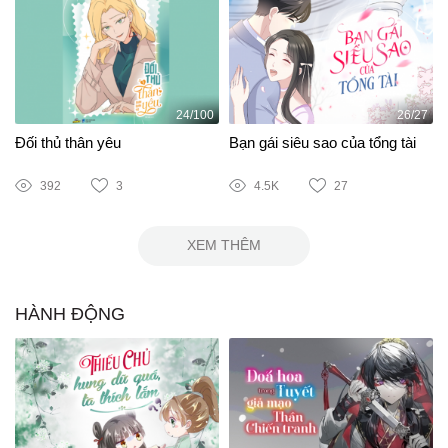
24/100
26/27
Đối thủ thân yêu
Bạn gái siêu sao của tổng tài
392
3
4.5K
27
XEM THÊM
HÀNH ĐỘNG