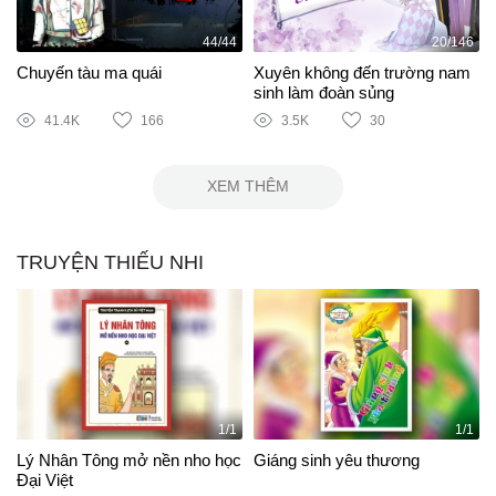
44/44
20/146
Chuyến tàu ma quái
Xuyên không đến trường nam
sinh làm đoàn sủng
41.4K
166
3.5K
30
XEM THÊM
TRUYỆN THIẾU NHI
1/1
1/1
Lý Nhân Tông mở nền nho học
Giáng sinh yêu thương
Đại Việt