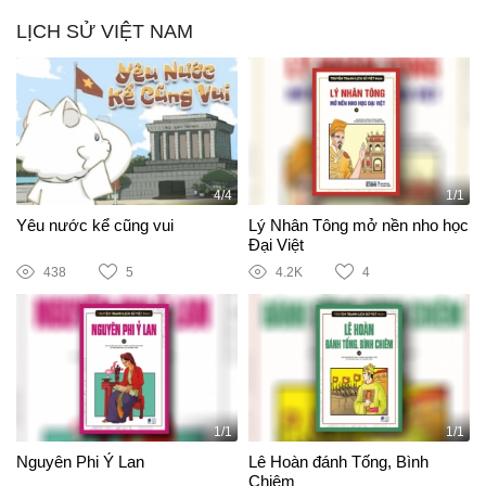
LỊCH SỬ VIỆT NAM
4/4
1/1
Yêu nước kể cũng vui
Lý Nhân Tông mở nền nho học
Đại Việt
438
5
4.2K
4
1/1
1/1
Nguyên Phi Ỷ Lan
Lê Hoàn đánh Tống, Bình
Chiêm