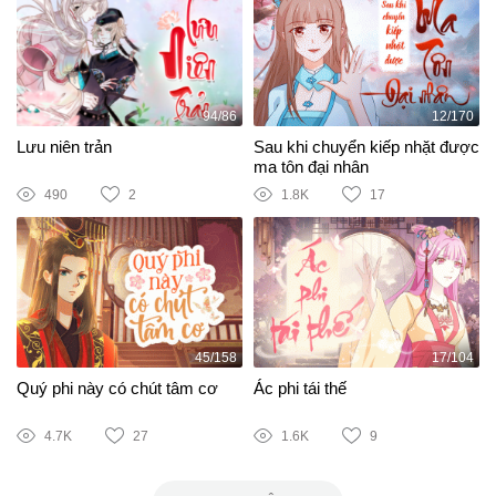
94/86
12/170
Lưu niên trản
Sau khi chuyển kiếp nhặt được
ma tôn đại nhân
490
2
1.8K
17
45/158
17/104
Quý phi này có chút tâm cơ
Ác phi tái thế
4.7K
27
1.6K
9