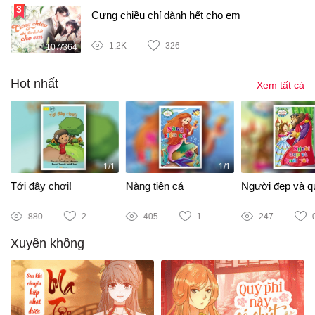
Cưng chiều chỉ dành hết cho em
1,2K
326
107/364
Hot nhất
Xem tất cả
1/1
1/1
Tới đây chơi!
Nàng tiên cá
Người đẹp và qu
880
2
405
1
247
Xuyên không