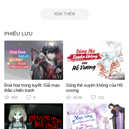
XEM THÊM
PHIÊU LƯU
31/17
49/49
Đoá hoa trong tuyết: Giả mạo
Sủng thê xuyên không của Hồ
thần chiến tranh
vương
592
0
26.6K
121