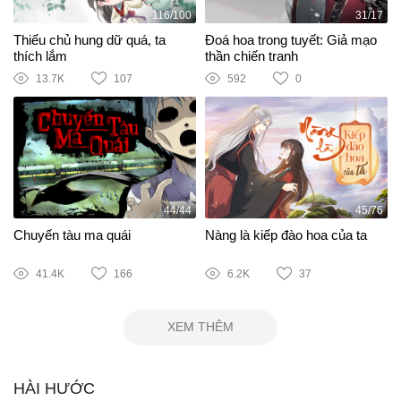
116/100
31/17
Thiếu chủ hung dữ quá, ta
Đoá hoa trong tuyết: Giả mạo
thích lắm
thần chiến tranh
13.7K
107
592
0
44/44
45/76
Chuyến tàu ma quái
Nàng là kiếp đào hoa của ta
41.4K
166
6.2K
37
XEM THÊM
HÀI HƯỚC