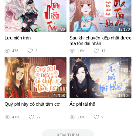
94/86
12/170
Lưu niên trản
Sau khi chuyển kiếp nhặt được
ma tôn đại nhân
476
2
1.8K
17
45/158
17/104
Quý phi này có chút tâm cơ
Ác phi tái thế
4.6K
27
1.6K
9
XEM THÊM