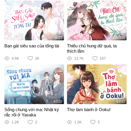
26/27
116/100
Bạn gái siêu sao của tổng tài
Thiếu chủ hung dữ quá, ta
thích lắm
4.5K
26
13.7K
107
42/22
43/32
Sống chung với ma: Nhật ký
Thợ làm bánh ở Ooku!
rắc rối ở Yasaka
1.2K
2
1.2K
5