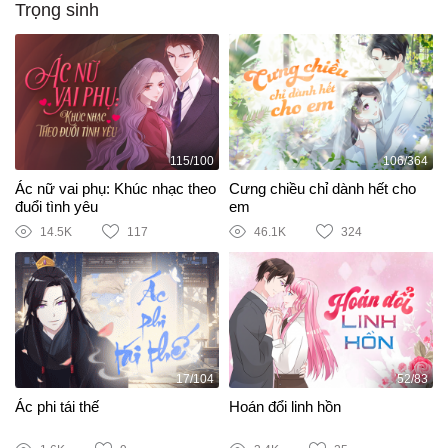
Trọng sinh
115/100
106/364
Ác nữ vai phụ: Khúc nhạc theo
Cưng chiều chỉ dành hết cho
đuổi tình yêu
em
14.5K
117
46.1K
324
17/104
52/83
Ác phi tái thế
Hoán đổi linh hồn