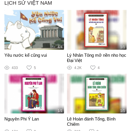
LỊCH SỬ VIỆT NAM
4/4
1/1
Yêu nước kể cũng vui
Lý Nhân Tông mở nền nho học
Đại Việt
433
5
4.2K
4
1/1
1/1
Nguyên Phi Ỷ Lan
Lê Hoàn đánh Tống, Bình
Chiêm