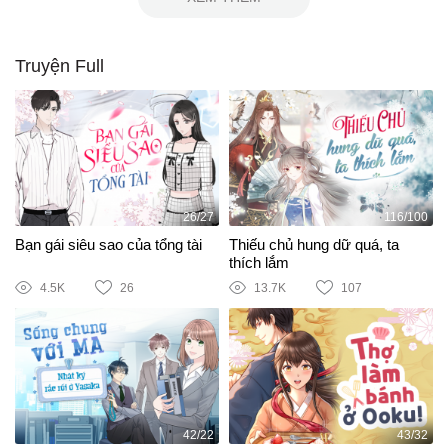
Truyện Full
26/27
116/100
Bạn gái siêu sao của tổng tài
Thiếu chủ hung dữ quá, ta
thích lắm
4.5K
26
13.7K
107
42/22
43/32