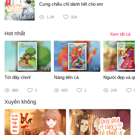
Cưng chiều chỉ dành hết cho em
1,2K
324
106/364
Hot nhất
Xem tất cả
1/1
1/1
Tới đây chơi!
Nàng tiên cá
Người đẹp và qu
880
2
405
1
245
Xuyên không