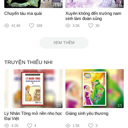
44/44
20/146
Chuyến tàu ma quái
Xuyên không đến trường nam
sinh làm đoàn sủng
41.4K
166
3.5K
30
XEM THÊM
TRUYỆN THIẾU NHI
1/1
1/1
Lý Nhân Tông mở nền nho học
Giáng sinh yêu thương
Đại Việt
4.2K
4
1.5K
3