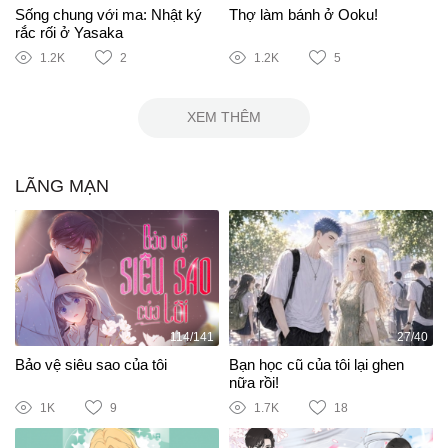
Sống chung với ma: Nhật ký
Thợ làm bánh ở Ooku!
rắc rối ở Yasaka
1.2K
2
1.2K
5
XEM THÊM
LÃNG MẠN
114/141
27/40
Bảo vệ siêu sao của tôi
Bạn học cũ của tôi lại ghen
nữa rồi!
1K
9
1.7K
18