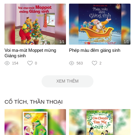
1/1
1/1
Voi ma-mút Moppet mừng
Phép màu đêm giáng sinh
Giáng sinh
154
0
563
2
XEM THÊM
CỔ TÍCH, THẦN THOẠI