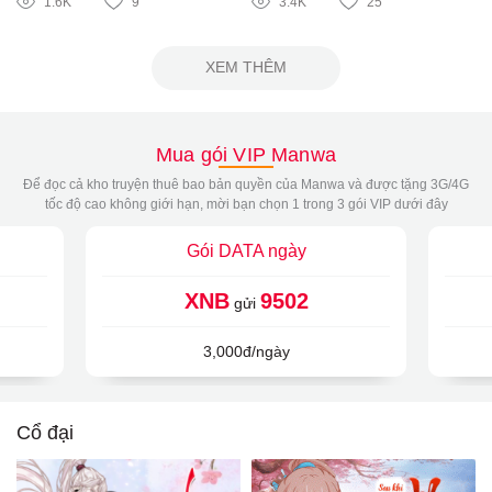
1.6K
9
3.4K
25
XEM THÊM
Mua gói VIP Manwa
Để đọc cả kho truyện thuê bao bản quyền của Manwa và được tặng 3G/4G
tốc độ cao không giới hạn, mời bạn chọn 1 trong 3 gói VIP dưới đây
Gói DATA ngày
XNB
9502
gửi
3,000đ/ngày
Cổ đại