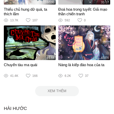
116/100
31/17
Thiếu chủ hung dữ quá, ta
Đoá hoa trong tuyết: Giả mạo
thích lắm
thần chiến tranh
13.7K
107
592
0
44/44
45/76
Chuyến tàu ma quái
Nàng là kiếp đào hoa của ta
41.4K
166
6.2K
37
XEM THÊM
HÀI HƯỚC