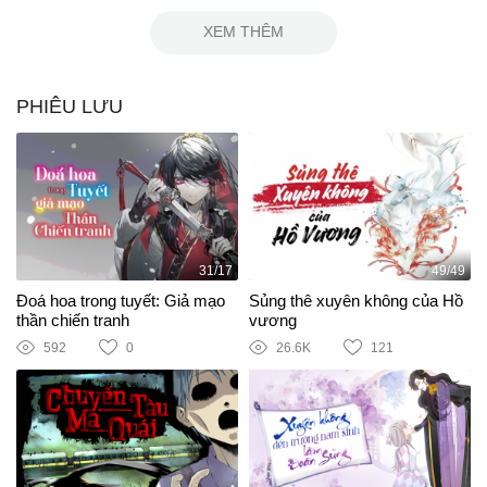
XEM THÊM
PHIÊU LƯU
31/17
49/49
Đoá hoa trong tuyết: Giả mạo
Sủng thê xuyên không của Hồ
thần chiến tranh
vương
592
0
26.6K
121