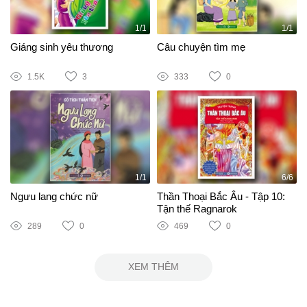
1/1
1/1
Giáng sinh yêu thương
Câu chuyện tìm mẹ
1.5K
3
333
0
1/1
6/6
Ngưu lang chức nữ
Thần Thoại Bắc Âu - Tập 10:
Tận thế Ragnarok
289
0
469
0
XEM THÊM