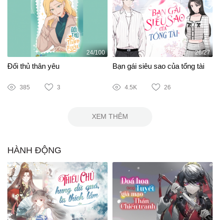
24/100
26/27
Đối thủ thân yêu
Bạn gái siêu sao của tổng tài
385
3
4.5K
26
XEM THÊM
HÀNH ĐỘNG