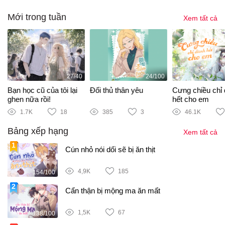
Mới trong tuần
Xem tất cả
27/40
24/100
Bạn học cũ của tôi lại
Đối thủ thân yêu
Cưng chiều chỉ
ghen nữa rồi!
hết cho em
1.7K
18
385
3
46.1K
Bảng xếp hạng
Xem tất cả
Cún nhỏ nói dối sẽ bị ăn thịt
4,9K
185
154/100
Cẩn thận bị mộng ma ăn mất
1,5K
67
138/100