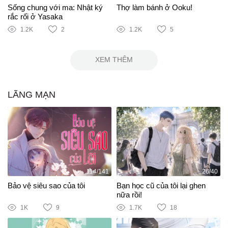
Sống chung với ma: Nhật ký
Thợ làm bánh ở Ooku!
rắc rối ở Yasaka
1.2K
2
1.2K
5
XEM THÊM
LÃNG MẠN
114/141
26/40
Bảo vệ siêu sao của tôi
Bạn học cũ của tôi lại ghen
nữa rồi!
1K
9
1.7K
18