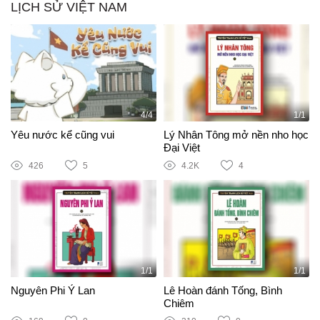
LỊCH SỬ VIỆT NAM
4/4
1/1
Yêu nước kể cũng vui
Lý Nhân Tông mở nền nho học
Đại Việt
426
5
4.2K
4
1/1
1/1
Nguyên Phi Ỷ Lan
Lê Hoàn đánh Tống, Bình
Chiêm