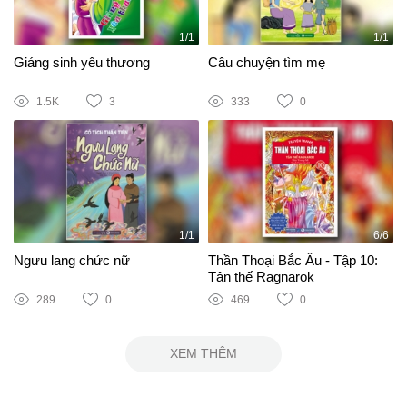
1/1
1/1
Giáng sinh yêu thương
Câu chuyện tìm mẹ
1.5K
3
333
0
1/1
6/6
Ngưu lang chức nữ
Thần Thoại Bắc Âu - Tập 10:
Tận thế Ragnarok
289
0
469
0
XEM THÊM