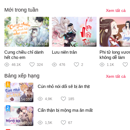
Mới trong tuần
Xem tất cả
106/364
94/86
Cưng chiều chỉ dành
Lưu niên trản
Phi tử long vươ
hết cho em
không dễ làm
46.1K
324
476
2
1.1K
Bảng xếp hạng
Xem tất cả
Cún nhỏ nói dối sẽ bị ăn thịt
4,9K
185
154/100
Cẩn thận bị mộng ma ăn mất
1,5K
67
138/100