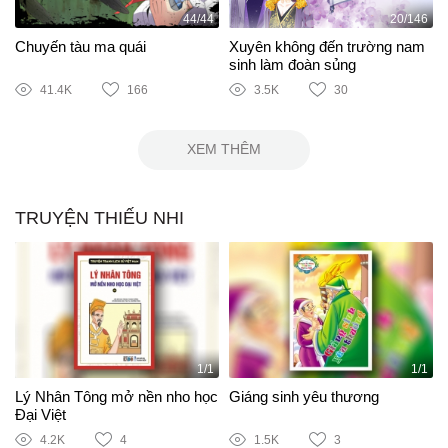
44/44
20/146
Chuyến tàu ma quái
Xuyên không đến trường nam
sinh làm đoàn sủng
41.4K
166
3.5K
30
XEM THÊM
TRUYỆN THIẾU NHI
1/1
1/1
Lý Nhân Tông mở nền nho học
Giáng sinh yêu thương
Đại Việt
4.2K
4
1.5K
3