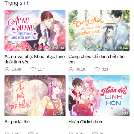
Trọng sinh
115/100
106/364
Ác nữ vai phụ: Khúc nhạc theo
Cưng chiều chỉ dành hết cho
đuổi tình yêu
em
14.4K
117
46.1K
324
17/104
52/83
Ác phi tái thế
Hoán đổi linh hồn