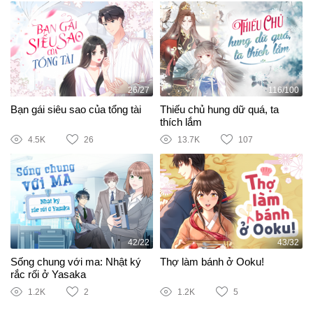
26/27
116/100
Bạn gái siêu sao của tổng tài
Thiếu chủ hung dữ quá, ta
thích lắm
4.5K
26
13.7K
107
42/22
43/32
Sống chung với ma: Nhật ký
Thợ làm bánh ở Ooku!
rắc rối ở Yasaka
1.2K
2
1.2K
5