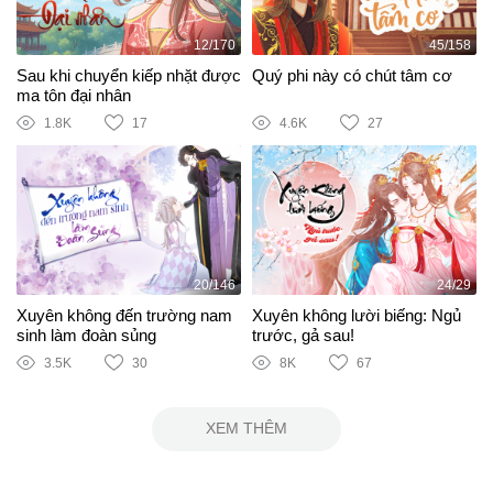
12/170
45/158
Sau khi chuyển kiếp nhặt được
Quý phi này có chút tâm cơ
ma tôn đại nhân
1.8K
17
4.6K
27
20/146
24/29
Xuyên không đến trường nam
Xuyên không lười biếng: Ngủ
sinh làm đoàn sủng
trước, gả sau!
3.5K
30
8K
67
XEM THÊM