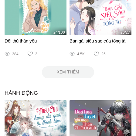
24/100
26/27
Đối thủ thân yêu
Bạn gái siêu sao của tổng tài
384
3
4.5K
26
XEM THÊM
HÀNH ĐỘNG