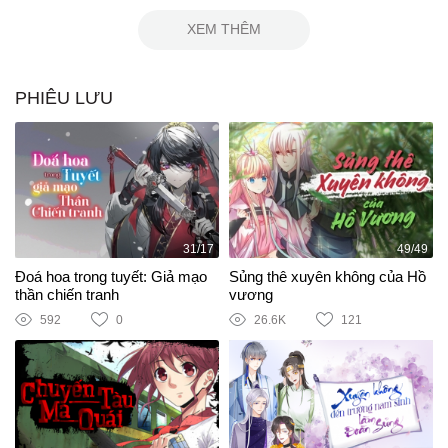
XEM THÊM
PHIÊU LƯU
31/17
49/49
Đoá hoa trong tuyết: Giả mạo
Sủng thê xuyên không của Hồ
thần chiến tranh
vương
592
0
26.6K
121