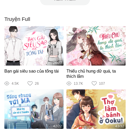
Truyện Full
26/27
116/100
Bạn gái siêu sao của tổng tài
Thiếu chủ hung dữ quá, ta
thích lắm
4.5K
26
13.7K
107
42/22
43/32