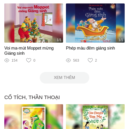
1/1
1/1
Voi ma-mút Moppet mừng
Phép màu đêm giáng sinh
Giáng sinh
154
0
563
2
XEM THÊM
CỔ TÍCH, THẦN THOẠI