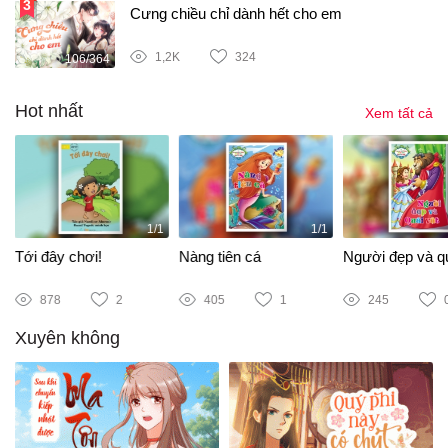
Cưng chiều chỉ dành hết cho em
1,2K
324
106/364
Hot nhất
Xem tất cả
1/1
1/1
Tới đây chơi!
Nàng tiên cá
Người đẹp và qu
878
2
405
1
245
Xuyên không