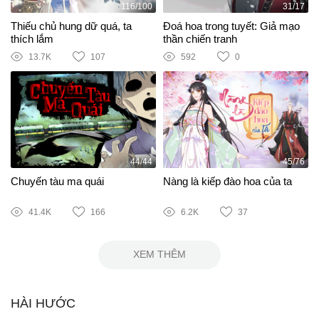
116/100
31/17
Thiếu chủ hung dữ quá, ta
Đoá hoa trong tuyết: Giả mạo
thích lắm
thần chiến tranh
13.7K
107
592
0
44/44
45/76
Chuyến tàu ma quái
Nàng là kiếp đào hoa của ta
41.4K
166
6.2K
37
XEM THÊM
HÀI HƯỚC