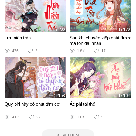
94/86
12/170
Lưu niên trản
Sau khi chuyển kiếp nhặt được
ma tôn đại nhân
476
2
1.8K
17
45/158
17/104
Quý phi này có chút tâm cơ
Ác phi tái thế
4.6K
27
1.6K
9
XEM THÊM