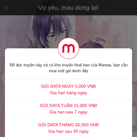
Vợ yêu, mau dừng lại!
Để đọc truyện này và cả kho truyện thuê bao của Manwa, bạn cần
mua một gói dưới đây
GÓI DATA NGÀY 3,000 VNĐ
Gia hạn hàng ngày
GÓI DATA TUẦN 15,000 VNĐ
Gia hạn sau 7 ngày
GÓI DATA THÁNG 50,000 VNĐ
Gia hạn sau 30 ngày