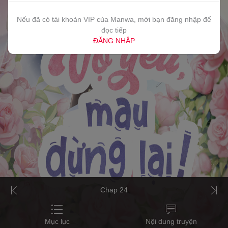
Nếu đã có tài khoản VIP của Manwa, mời bạn đăng nhập để
đọc tiếp
ĐĂNG NHẬP
Chap 24
Mục lục
Nội dung truyện